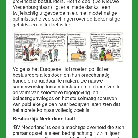
provinciale bestuurders. Het 1e deel (De Nieuwe
Vredenburghlaan) ligt er al mede dankzij een
twijfelachtig uitgevoerde m.e.r. met modelmatige
optimistische voorspellingen over de toekomstige
geluids- en milieubelasting.
Volgens het Europese Hof moeten politici en
bestuurders alles doen om hun onrechtmatig
handelen ongedaan te maken. De nauwe
samenwerking tussen bestuurders en bedrijven in
de vorm van selectieve regelgeving- en
belastingprivileges en het stelselmatig schuiven
van publieke gelden naar bedrijven laten zien dat
het morele kompas volledig zoek is.
Bestuurlijk Nederland faalt
‘BV Nederland’ is een almachtige overheid die zich
primair opstelt als een bedrijf richting 17½ miljoen