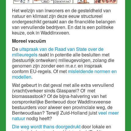
Het welzijn van inwoners en de gesteldheid van
natuur en klimaat zijn deze eeuw structureel
ondergeschikt geraakt aan de financiële belangen
van vervuilende bedrijven. En dat is een politieke
keuze, ook in Waddinxveen.
Moreel vacuüm
De
uitspraak van de Raad van State over de
milieuregels
raakt in potentie alle besluiten met
(bestuurlijk ontweken) milieugevolgen, zolang die
genomen zijn zonder een m.e.r. en inspraak
conform EU-regels. Of met
misleidende normen en
modellen
.
Wat gebeurt in dat geval met alle extra vervuilend
(vracht)verkeer sinds Glasparel? Of met
biomassastook? Of de bijna-halvering van het
oorspronkelijke Bentwoud door Waddinxveense
bestuurders voor alweer een provinciale weg, de
Bentwoudlaan? Terwijl Zuid-Holland juist
veel meer
natuur
nodig heeft?
Die weg wordt thans doorgedrukt
door lokale en