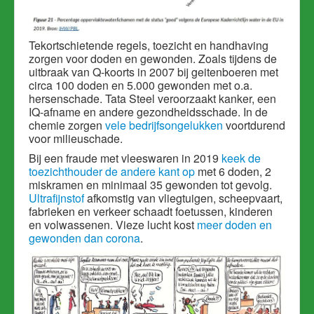
T
ekortschietende regels, toezicht en handhaving
zorgen voor
doden en gewonden. Zoals tijdens de
uitbraak van Q-koorts in 2007 bij geitenboeren met
circa 100 doden en 5.000 gewonden met o.a.
hersenschade. Tata Steel veroorzaakt kanker, een
IQ-afname en andere gezondheidsschade. In de
chemie zorgen
vele bedrijfsongelukken
voortdurend
voor milieuschade.
Bij een fraude met vleeswaren in 2019
keek de
toezichthouder de andere kant op
met 6 doden, 2
miskramen en minimaal 35 gewonden tot gevolg.
Ultrafijnstof
afkomstig van vliegtuigen, scheepvaart,
fabrieken en verkeer schaadt foetussen, kinderen
en volwassenen. Vieze lucht kost
meer doden en
gewonden dan corona
.