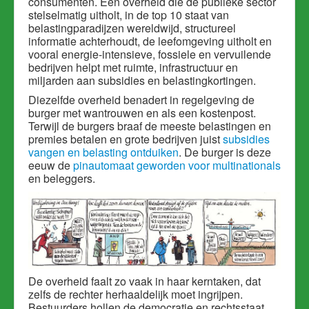
consumenten. Een overheid die de publieke sector
stelselmatig uitholt, in de top 10 staat van
belastingparadijzen wereldwijd, structureel
informatie achterhoudt, de leefomgeving uitholt en
vooral energie-intensieve, fossiele en vervuilende
bedrijven helpt met ruimte, infrastructuur en
miljarden aan subsidies en belastingkortingen.
Diezelfde overheid benadert
in regelgeving
de
burger met wantrouwen en als een kostenpost.
Terwijl de burgers braaf de meeste belastingen en
premies betalen en grote bedrijven juist
subsidies
vangen en belasting ontduiken
. De burger is deze
eeuw de
pinautomaat geworden voor multinationals
en beleggers.
De overheid faalt zo vaak in haar kerntaken, dat
zelfs de rechter herhaaldelijk moet ingrijpen.
Bestuurders hollen de democratie en rechtsstaat