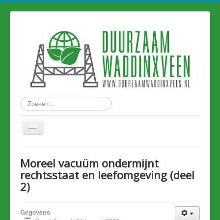
Zoeken...
Home
Moreel vacuüm ondermijnt
Nieuws
rechtsstaat en leefomgeving (deel
2)
Hart van Holland
Duurzame links
Gegevens
Eerdere artikelen