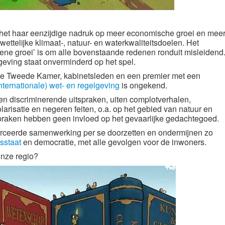
 het haar eenzijdige nadruk op meer economische groei en mee
wettelijke klimaat-, natuur- en waterkwaliteitsdoelen.
Het
ene groei’ is om alle bovenstaande redenen ronduit misleidend
eving staat onverminderd op het spel.
 de Tweede Kamer, kabinetsleden en een premier met een
ternationale) wet- en regelgeving
is ongekend.
n discriminerende uitspraken, uiten complotverhalen,
arisatie en negeren feiten, o.a. op het gebied van natuur en
spraken hebben geen invloed op het gevaarlijke gedachtegoed.
forceerde samenwerking per se doorzetten en ondermijnen zo
sstaat
en democratie, met alle gevolgen voor de inwoners.
onze regio?