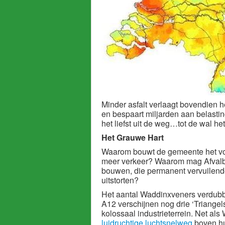
Minder asfalt verlaagt bovendien he
en bespaart miljarden aan belastin
het liefst uit de weg…tot de wal he
Het Grauwe Hart
Waarom bouwt de gemeente het vo
meer verkeer? Waarom mag Afvalb
bouwen, die permanent vervuilend
uitstorten?
Het aantal Waddinxveners verdubbe
A12 verschijnen nog drie ‘Triange
kolossaal industrieterrein. Net a
luidruchtige luchtsnelweg
boven hu