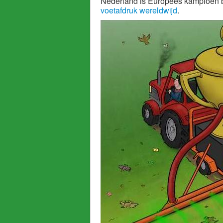
Nederland is Europees kampioen bi
voetafdruk wereldwijd
.