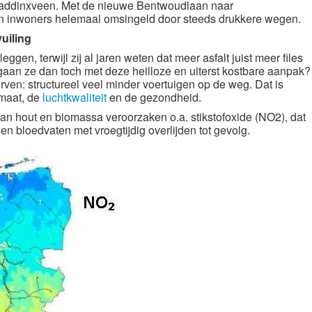
addinxveen. M
et de nieuwe Bentwoudlaan naar
n inwoners helemaal omsingeld door steeds drukkere wegen.
uiling
eggen, terwijl zij al jaren weten dat meer asfalt juist meer files
aan ze dan toch met deze heilloze en uiterst kostbare aanpak?
rven: structureel veel minder voertuigen op de weg. Dat is
imaat, de
luchtkwaliteit
en de gezondheid.
van hout en biomassa veroorzaken o.a. stikstofoxide (NO2), dat
en bloedvaten met vroegtijdig overlijden tot gevolg.