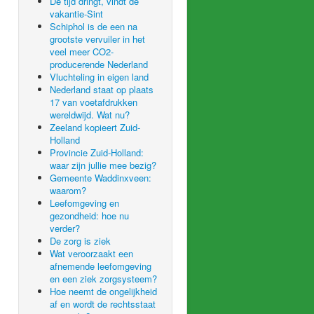
De tijd dringt, vindt de
vakantie-Sint
Schiphol is de een na
grootste vervuiler in het
veel meer CO2-
producerende Nederland
Vluchteling in eigen land
Nederland staat op plaats
17 van voetafdrukken
wereldwijd. Wat nu?
Zeeland kopieert Zuid-
Holland
Provincie Zuid-Holland:
waar zijn jullie mee bezig?
Gemeente Waddinxveen:
waarom?
Leefomgeving en
gezondheid: hoe nu
verder?
De zorg is ziek
Wat veroorzaakt een
afnemende leefomgeving
en een ziek zorgsysteem?
Hoe neemt de ongelijkheid
af en wordt de rechtsstaat