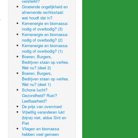
versterkt?
Groeiende ongelijkheid en
afnemende rechtsstaat:
wat houdt dat in?
r
Kernenergie en biomassa:
nodig of overbodig? (3)
.
Kernenergie en biomassa:
nodig of overbodig? (2)
Kernenergie en biomassa:
nodig of overbodig? (1)
Boeren, Burgers,
Bedrijven staan op verlies.
Wat nu? (deel 2)
Boeren, Burgers,
Bedrijven staan op verlies.
Wat nu? (deel 1)
Schone lucht?
Gezondheid? Rust?
Leefbaarheid?
De prijs van overvloed
Vrijwillig veranderen lukt
(bijna) niet, aldus Sint en
Piet
Vliegen en biomassa
hebben veel gemeen