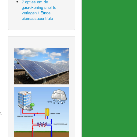
7 opties om de
gasrekening snel te
verlagen / Einde
biomassacentrale
s