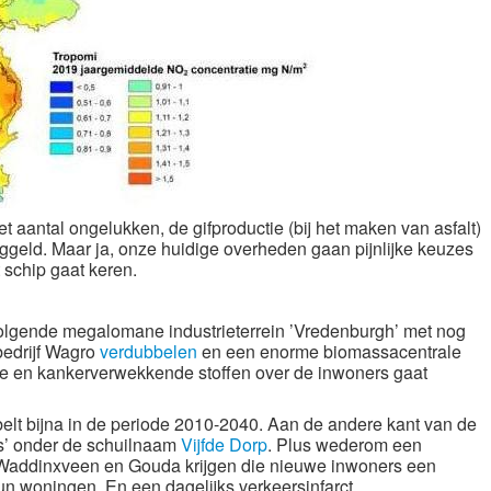
t aantal ongelukken, de gifproductie (bij het maken van asfalt)
ggeld. Maar ja, onze huidige overheden gaan pijnlijke keuzes
t schip gaat keren.
lgende megalomane industrieterrein ’Vredenburgh’ met nog
edrijf Wagro
verdubbelen
en een enorme biomassacentrale
e en kankerverwekkende stoffen over de inwoners gaat
lt bijna in de periode 2010-2040. Aan de andere kant van de
ls’ onder de schuilnaam
Vijfde Dorp
. Plus wederom een
ls Waddinxveen en Gouda krijgen die nieuwe inwoners een
n woningen. En een dagelijks verkeersinfarct.