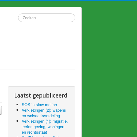
Zoeken...
Laatst gepubliceerd
SOS in slow motion
Verkiezingen (2): wapens
en welvaartsverdeling
Verkiezingen (1): migratie,
leefomgeving, woningen
en rechtsstaat