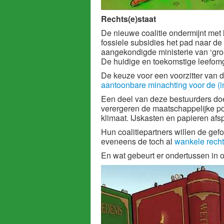
Rechts(e)staat
De nieuwe coalitie ondermijnt met
fossiele subsidies het pad naar de 
aangekondigde ministerie van ‘gro
De huidige en toekomstige leefomg
De keuze voor een voorzitter van
aantoonbare minachting voor de (in
Een deel van deze bestuurders doe
verergeren de maatschappelijke pol
klimaat. IJskasten en papieren af
Hun coalitiepartners willen de ge
eveneens de toch al
wankele recht
En wat gebeurt er ondertussen in 