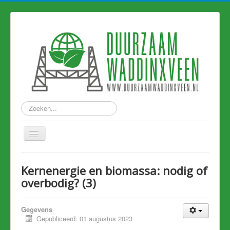
Zoeken...
Home
Kernenergie en biomassa: nodig of
Nieuws
overbodig? (3)
Hart van Holland
Gegevens
Duurzame links
Gepubliceerd: 01 augustus 2023
Eerdere artikelen