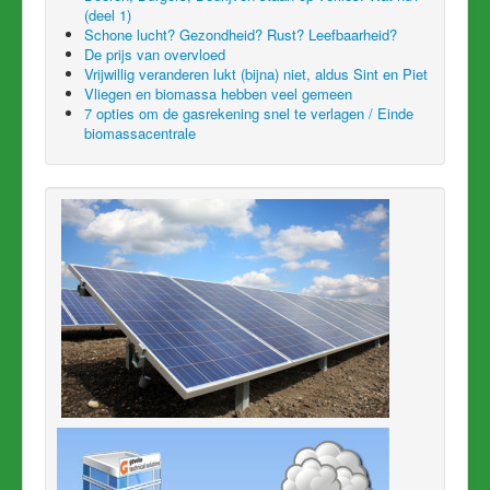
(deel 1)
Schone lucht? Gezondheid? Rust? Leefbaarheid?
De prijs van overvloed
Vrijwillig veranderen lukt (bijna) niet, aldus Sint en Piet
Vliegen en biomassa hebben veel gemeen
7 opties om de gasrekening snel te verlagen / Einde
biomassacentrale