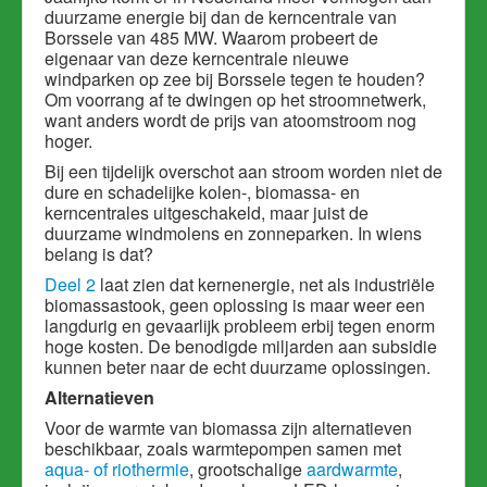
duurzame energie bij dan de kerncentrale van
Borssele van 485 MW. Waarom probeert de
eigenaar van deze kerncentrale nieuwe
windparken op zee bij Borssele tegen te houden?
Om voorrang af te dwingen op het stroomnetwerk,
want anders wordt de prijs van atoomstroom nog
hoger.
Bij een tijdelijk overschot aan stroom worden niet de
dure en schadelijke kolen-, biomassa- en
kerncentrales uitgeschakeld, maar juist de
duurzame windmolens en zonneparken. In wiens
belang is dat?
Deel 2
laat zien dat kernenergie, net als industriële
biomassastook, geen oplossing is maar weer een
langdurig en gevaarlijk probleem erbij tegen enorm
hoge kosten. De benodigde miljarden aan subsidie
kunnen beter naar de echt duurzame oplossingen.
Alternatieven
Voor de warmte van biomassa zijn alternatieven
beschikbaar, zoals warmtepompen samen met
aqua- of riothermie
, grootschalige
aardwarmte
,