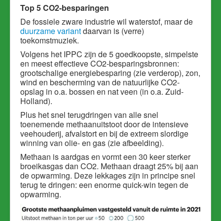
Top 5 CO2-besparingen
De fossiele zware industrie wil waterstof, maar de
duurzame variant
daarvan is (verre)
toekomstmuziek.
Volgens het IPPC zijn de 5 goedkoopste, simpelste
en meest effectieve CO2-besparingsbronnen:
grootschalige energiebesparing (zie verderop), zon,
wind en bescherming van de natuurlijke CO2-
opslag in o.a. bossen en nat veen (in o.a. Zuid-
Holland).
Plus het snel terugdringen van alle snel
toenemende methaanuitstoot door de intensieve
veehouderij, afvalstort en bij de extreem slordige
winning van olie- en gas (zie afbeelding).
Methaan is aardgas en vormt een 30 keer sterker
broeikasgas dan CO2. M
ethaan draagt 25% bij aan
de opwarming. Deze lekkages zijn in principe snel
terug te dringen: een enorme quick-win tegen de
opwarming.