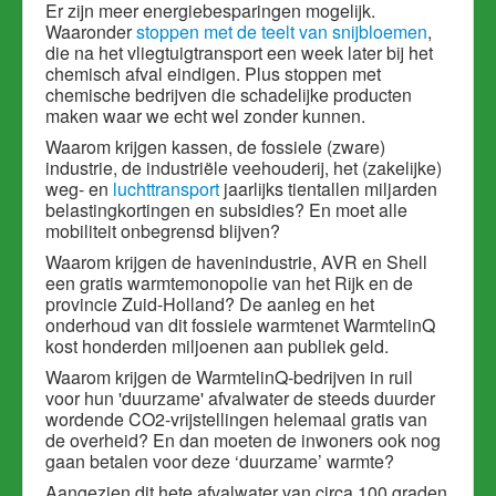
Er zijn meer energiebesparingen mogelijk.
Waaronder
stoppen met de teelt van snijbloemen
,
die na het vliegtuigtransport een week later bij het
chemisch afval eindigen. Plus stoppen met
chemische bedrijven die schadelijke producten
maken waar we echt wel zonder kunnen.
Waarom krijgen kassen, de fossiele (zware)
industrie, de industriële veehouderij, het (zakelijke)
weg- en
luchttransport
jaarlijks tientallen miljarden
belastingkortingen en subsidies? En moet alle
mobiliteit onbegrensd blijven?
Waarom krijgen de havenindustrie, AVR en Shell
een gratis warmtemonopolie van het Rijk en de
provincie Zuid-Holland? De aa
nleg en het
onderhoud van dit
fossiele warmtenet WarmtelinQ
kost
honderden miljoenen aan publiek geld.
Waarom krijgen de WarmtelinQ-bedrijven in ruil
voor hun 'duurzame' afvalwater de steeds duurder
wordende CO2-vrijstellingen helemaal gratis van
de overheid? En dan moeten de inwoners ook nog
gaan betalen voor deze ‘duurzame’ warmte?
Aangezien dit hete afvalwater van circa 100 graden