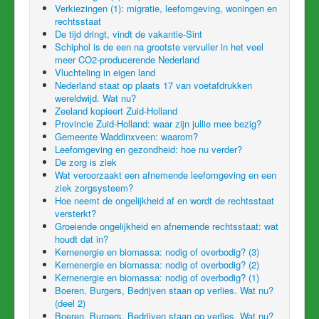
Verkiezingen (1): migratie, leefomgeving, woningen en
rechtsstaat
De tijd dringt, vindt de vakantie-Sint
Schiphol is de een na grootste vervuiler in het veel
meer CO2-producerende Nederland
Vluchteling in eigen land
Nederland staat op plaats 17 van voetafdrukken
wereldwijd. Wat nu?
Zeeland kopieert Zuid-Holland
Provincie Zuid-Holland: waar zijn jullie mee bezig?
Gemeente Waddinxveen: waarom?
Leefomgeving en gezondheid: hoe nu verder?
De zorg is ziek
Wat veroorzaakt een afnemende leefomgeving en een
ziek zorgsysteem?
Hoe neemt de ongelijkheid af en wordt de rechtsstaat
versterkt?
Groeiende ongelijkheid en afnemende rechtsstaat: wat
houdt dat in?
Kernenergie en biomassa: nodig of overbodig? (3)
Kernenergie en biomassa: nodig of overbodig? (2)
Kernenergie en biomassa: nodig of overbodig? (1)
Boeren, Burgers, Bedrijven staan op verlies. Wat nu?
(deel 2)
Boeren, Burgers, Bedrijven staan op verlies. Wat nu?