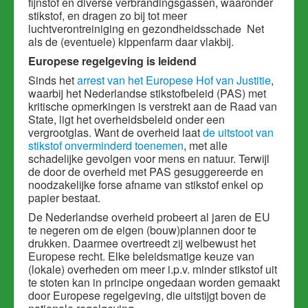
fijnstof en diverse verbrandingsgassen, waaronder
stikstof, en dragen zo bij tot meer
luchtverontreiniging en gezondheidsschade Net
als de (eventuele) kippenfarm daar vlakbij.
Europese regelgeving is leidend
Sinds het
arrest van het Europese Hof van Justitie
,
waarbij het Nederlandse stikstofbeleid (PAS) met
kritische opmerkingen is verstrekt aan de Raad van
State, ligt het overheidsbeleid onder een
vergrootglas. Want de overheid laat
de uitstoot van
stikstof onverminderd toenemen
, met alle
schadelijke gevolgen voor mens en natuur. Terwijl
de door de overheid met PAS gesuggereerde en
noodzakelijke forse afname van stikstof enkel op
papier bestaat.
De Nederlandse overheid probeert al jaren de EU
te negeren om de eigen (bouw)plannen door te
drukken. Daarmee overtreedt zij welbewust het
Europese recht.
Elke beleidsmatige keuze van
(lokale) overheden om meer i.p.v. minder stikstof uit
te stoten kan in principe ongedaan worden gemaakt
door Europese regelgeving, die uitstijgt boven de