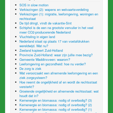
SOS in slow motion
Verkiezingen (2): wapens en welvaartsverdeling
Verkiezingen (1): migratie, leefomgeving, woningen en
rechtsstaat
De tijd dringt, vindt de vakantie-Sint
Schiphol is de een na grootste vervuiler in het veel
meer CO2-producerende Nederland
Vluchteling in eigen land
Nederland staat op plaats 17 van voetafdrukken
wereldwijd. Wat nu?
Zeeland kopieert Zuid-Holland
Provincie Zuid-Holland: waar zijn jullie mee bezig?
Gemeente Waddinxveen: waarom?
Leefomgeving en gezondheid: hoe nu verder?
De zorg is ziek
Wat veroorzaakt een afnemende leefomgeving en een
ziek zorgsysteem?
Hoe neemt de ongelijkheid af en wordt de rechtsstaat
versterkt?
Groeiende ongelijkheid en afnemende rechtsstaat: wat
houdt dat in?
Kernenergie en biomassa: nodig of overbodig? (3)
Kernenergie en biomassa: nodig of overbodig? (2)
Kernenergie en biomassa: nodig of overbodig? (1)