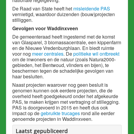
nationale regelgeving.
De Raad van State heeft het
misleidende PAS
vernietigd, waardoor duizenden (bouw)projecten
stilliggen.
Gevolgen voor Waddinxveen
De gemeenteraad heeft ingestemd met de komst
van Glasparel, 3 biomassacentrale, een kippenfarm
en de Nieuwe Vredenburghlaan. En biedt ruimte
voor nog
meer centrales
. De
politieke wil ontbreekt
om de inwoners en de natuur (zoals Natura2000-
gebieden, het Bentwoud, vlinders en bijen), te
beschermen tegen de schadelijke gevolgen van
haar besluiten.
Naast projecten waarover nog geen besluit is
genomen kunnen ook eerdere projecten, die de
overheid heeft goedgekeurd onder het afgekeurde
PAS, te maken krijgen met vertraging of stillegging.
PAS is doorgevoerd in 2015 en heeft dus ook
impact op de
gebruikte trucages
rond alle eerder
genoemde projecten in Waddinxveen.
Laatst gepubliceerd