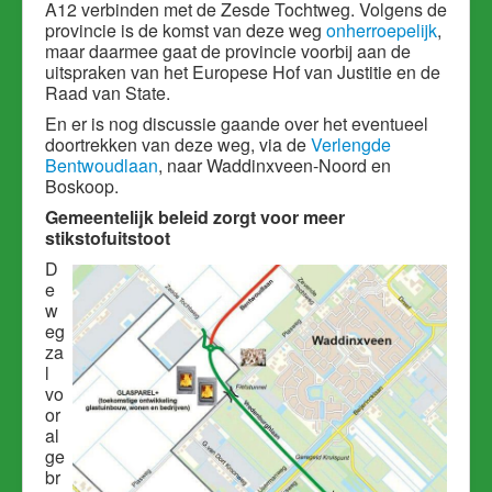
A12 verbinden met de Zesde Tochtweg. Volgens de
provincie is de komst van deze weg
onherroepelijk
,
maar daarmee gaat de provincie voorbij aan de
uitspraken van het Europese Hof van Justitie en de
Raad van State.
En er is nog discussie gaande over het eventueel
doortrekken van deze weg, via de
Verlengde
Bentwoudlaan
, naar Waddinxveen-Noord en
Boskoop.
Gemeentelijk beleid zorgt voor meer
stikstofuitstoot
D
e
w
eg
za
l
vo
or
al
ge
br