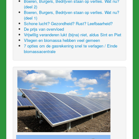
Boeren, Burgers, Bedrijven staan op verlies. Wat nu?
(deel 2)
Boeren, Burgers, Bedrijven staan op verlies. Wat nu?
(deel 1)
Schone lucht? Gezondheid? Rust? Leefbaarheid?
De prijs van overvloed
Vrijwillig veranderen lukt (bijna) niet, aldus Sint en Piet
Vliegen en biomassa hebben veel gemeen
7 opties om de gasrekening snel te verlagen / Einde
biomassacentrale