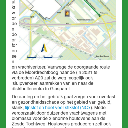
ui
kt
w
or
de
n
do
or
for
en
se
n
en vrachtverkeer. Vanwege de doorgaande route
via de Moordrechtboog naar de (in 2021 te
verbreden) A20 zal de weg mogelijk ook
'sluipverkeer' aantrekken van en naar de
distributiecentra in Glasparel.
De aanleg en het gebruik gaat zorgen voor overlast
en gezondheidsschade op het gebied van geluid,
stank,
fijnstof en heel veel stikstof (NOx
). Mede
veroorzaakt door duizenden vrachtwagens met
biomassa voor de 2 enorme houtovens aan de
Zesde Tochtweg. Houtovens produceren zelf ook