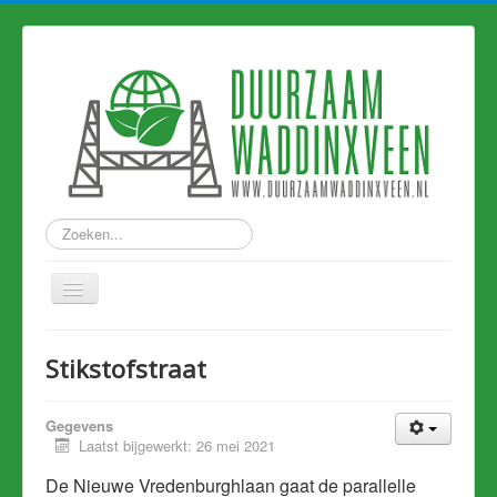
Zoeken...
Home
Stikstofstraat
Nieuws
Hart van Holland
Gegevens
Laatst bijgewerkt: 26 mei 2021
Duurzame links
De Nieuwe Vredenburghlaan gaat de parallelle
Eerdere artikelen