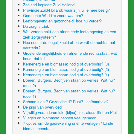
Zeeland kopieert Zuid-Holland
Provincie Zuid-Holland: waar zijn jullie mee bezig?
Gemeente Waddinxveen: waarom?
Leefomgeving en gezondheid: hoe nu verder?
De zorg is ziek
Wat veroorzaakt een afnemende leefomgeving en een
ziek zorgsysteem?
Hoe neemt de ongelijkheid af en wordt de rechtsstaat
versterkt?
Groeiende ongelijkheid en afnemende rechtsstaat: wat
houdt dat in?
Kernenergie en biomassa: nodig of overbodig? (3)
Kernenergie en biomassa: nodig of overbodig? (2)
Kernenergie en biomassa: nodig of overbodig? (1)
Boeren, Burgers, Bedrijven staan op verlies. Wat nu?
(deel 2)
Boeren, Burgers, Bedrijven staan op verlies. Wat nu?
(deel 1)
Schone lucht? Gezondheid? Rust? Leefbaarheid?
De prijs van overvloed
Vrijwillig veranderen lukt (bijna) niet, aldus Sint en Piet
Vliegen en biomassa hebben veel gemeen
7 opties om de gasrekening snel te verlagen / Einde
biomassacentrale