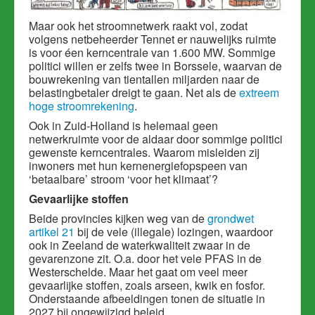
Maar ook het stroomnetwerk raakt vol, zodat
volgens netbeheerder Tennet er nauwelijks ruimte
is voor éen kerncentrale van 1.600 MW. Sommige
politici willen er zelfs twee in Borssele, waarvan de
bouwrekening van tientallen miljarden naar de
belastingbetaler dreigt te gaan. Net als de
extreem
hoge stroomrekening
.
Ook in Zuid-Holland is helemaal geen
netwerkruimte voor de aldaar door sommige politici
gewenste kerncentrales. Waarom misleiden zij
inwoners met hun kernenergiefopspeen van
‘betaalbare’ stroom ‘voor het klimaat’?
Gevaarlijke stoffen
Beide provincies kijken weg van de
grondwet
artikel 21
bij de vele (illegale) lozingen, waardoor
ook in Zeeland de waterkwaliteit zwaar in de
gevarenzone zit. O.a. door het vele PFAS in de
Westerschelde. Maar het gaat om veel meer
gevaarlijke stoffen, zoals arseen, kwik en fosfor.
Onderstaande afbeeldingen tonen de situatie in
2027 bij ongewijzigd beleid.