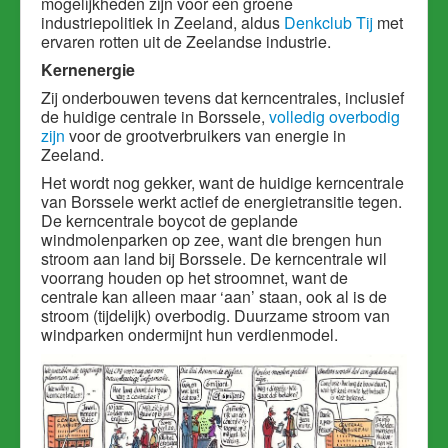
mogelijkheden zijn voor een groene
industriepolitiek in Zeeland, aldus
Denkclub Tij
met
ervaren rotten uit de Zeelandse industrie.
Kernenergie
Zij onderbouwen tevens dat kerncentrales, inclusief
de huidige centrale in Borssele,
volledig overbodig
zijn
voor de grootverbruikers van energie in
Zeeland.
Het wordt nog gekker, want de huidige kerncentrale
van Borssele werkt actief de energietransitie tegen.
De kerncentrale boycot de geplande
windmolenparken op zee, want die brengen hun
stroom aan land bij Borssele. De kerncentrale wil
voorrang houden op het stroomnet, want de
centrale kan alleen maar ‘aan’ staan, ook al is de
stroom (tijdelijk) overbodig. Duurzame stroom van
windparken ondermijnt hun verdienmodel.