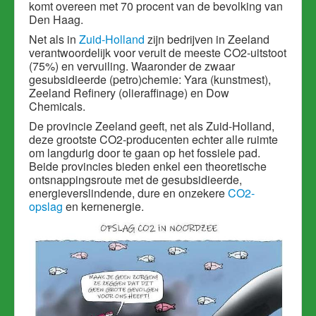
komt overeen met 70 procent van de bevolking van
Den Haag.
N
et als in
Zuid-Holland
zijn bedrijven in Zeeland
verantwoordelijk voor veruit de meeste CO2-uitstoot
(75%) en vervuiling. Waaronder de zwaar
gesubsidieerde (petro)chemie: Yara (kunstmest),
Zeeland Refinery (olieraffinage) en Dow
Chemicals.
De provincie Zeeland geeft, net als Zuid-Holland,
deze grootste CO2-producenten echter alle ruimte
om langdurig door te gaan op het fossiele pad.
Beide provincies bieden enkel een theoretische
ontsnappingsroute met de gesubsidieerde,
energieverslindende, dure en onzekere
CO2-
opslag
en kernenergie.