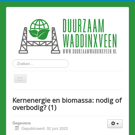
Zoeken...
Home
Kernenergie en biomassa: nodig of
Nieuws
overbodig? (1)
Hart van Holland
Gegevens
Duurzame links
Gepubliceerd: 02 juni 2023
Eerdere artikelen