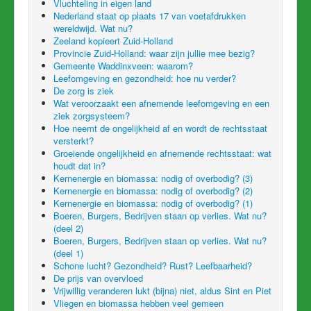
Vluchteling in eigen land
Nederland staat op plaats 17 van voetafdrukken
wereldwijd. Wat nu?
Zeeland kopieert Zuid-Holland
Provincie Zuid-Holland: waar zijn jullie mee bezig?
Gemeente Waddinxveen: waarom?
Leefomgeving en gezondheid: hoe nu verder?
De zorg is ziek
Wat veroorzaakt een afnemende leefomgeving en een
ziek zorgsysteem?
Hoe neemt de ongelijkheid af en wordt de rechtsstaat
versterkt?
Groeiende ongelijkheid en afnemende rechtsstaat: wat
houdt dat in?
Kernenergie en biomassa: nodig of overbodig? (3)
Kernenergie en biomassa: nodig of overbodig? (2)
Kernenergie en biomassa: nodig of overbodig? (1)
Boeren, Burgers, Bedrijven staan op verlies. Wat nu?
(deel 2)
Boeren, Burgers, Bedrijven staan op verlies. Wat nu?
(deel 1)
Schone lucht? Gezondheid? Rust? Leefbaarheid?
De prijs van overvloed
Vrijwillig veranderen lukt (bijna) niet, aldus Sint en Piet
Vliegen en biomassa hebben veel gemeen