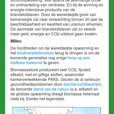
en ontmanteling van centrales. En bij de winning en
energie-intensieve productie van de
brandstofstaven. Door de wereldwijde groei van
kernenergie zal naar verwachting binnen 20 jaar de
beschikbaarheid en kwaliteit van uranium afnemen.
De aanmaak van brandstofstaven zal zo steeds
meer geld, energie en CO2-uitstoot gaan kosten.
Milieu
De hoofdreden om de wereldwijde opwarming en
het
biodiversiteitsverlies
terug te dringen is om de
komende generaties nog enige
hoop op een
leefbare toekomst
te geven.
Biomassastook produceert veel CO2, fijnstof,
stikstof, roet en giftige stoffen, waaronder
kankerverwekkende PAKS. Gezien de al serieuze
gezondheidsproblemen door
slechte luchtkwaliteit
,
de beroerde
stand van de natuur
(o.a. stikstof) en
de globale opwarming draagt biomassa helemaal
niets bij. Eerder het tegendeel.