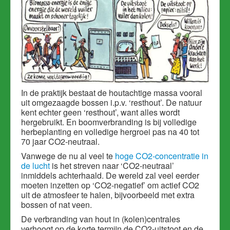
In de praktijk bestaat de houtachtige massa vooral
uit omgezaagde bossen i.p.v. ‘resthout’. De natuur
kent echter geen ‘resthout’, want alles wordt
hergebruikt. En boomverbranding is bij volledige
herbeplanting en volledige hergroei pas na 40 tot
70 jaar CO2-neutraal.
Vanwege de nu al veel te
hoge CO2-concentratie in
de lucht
is het streven naar ‘CO2-neutraal’
inmiddels achterhaald. De wereld zal veel eerder
moeten inzetten op ‘CO2-negatief’ om actief CO2
uit de atmosfeer te halen, bijvoorbeeld met extra
bossen of nat veen.
De verbranding van hout in (kolen)centrales
verhoogt op de korte termijn de CO2-uitstoot en de