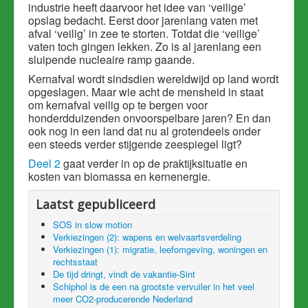
industrie heeft daarvoor het idee van ‘veilige’
opslag bedacht. Eerst door jarenlang vaten met
afval ‘veilig’ in zee te storten. Totdat die ‘veilige’
vaten toch gingen lekken. Zo is al jarenlang een
sluipende nucleaire ramp gaande.
Kernafval wordt sindsdien wereldwijd op land wordt
opgeslagen. Maar wie acht de mensheid in staat
om kernafval veilig op te bergen voor
honderdduizenden onvoorspelbare jaren? En dan
ook nog in een land dat nu al grotendeels onder
een steeds verder stijgende zeespiegel ligt?
Deel 2
gaat verder in op de praktijksituatie en
kosten van biomassa en kernenergie.
Laatst gepubliceerd
SOS in slow motion
Verkiezingen (2): wapens en welvaartsverdeling
Verkiezingen (1): migratie, leefomgeving, woningen en
rechtsstaat
De tijd dringt, vindt de vakantie-Sint
Schiphol is de een na grootste vervuiler in het veel
meer CO2-producerende Nederland