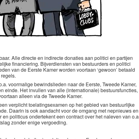
ar. Alle directe en indirecte donaties aan politici en partijen
lijke financiering. Bijverdiensten van bestuurders en politici
leden van de Eerste Kamer worden voortaan ‘gewoon’ betaald
regels.
 o.a. voormalige bewindslieden naar de Eerste, Tweede Kamer,
 einde. Het invullen van alle (internationale) bestuursfuncties,
voortaan alleen via de Tweede Kamer.
n een verplicht toelatingsexamen op het gebied van bestuurlijke
nde. Daarin is ook aandacht voor de omgang met nepnieuws en
 en politicus ondertekent een contract over het naleven van o.a
tslag zonder enige vergoeding.