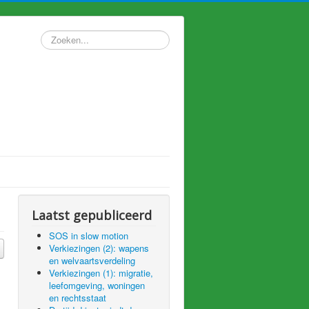
Zoeken...
Laatst gepubliceerd
SOS in slow motion
Verkiezingen (2): wapens
en welvaartsverdeling
Verkiezingen (1): migratie,
leefomgeving, woningen
en rechtsstaat