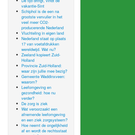
De tijd dringt, vindt de
vakantie-Sint
Schiphol is de een na
grootste vervuiler in het
veel meer CO2-
producerende Nederland
Vluchteling in eigen land
Nederland staat op plaats
17 van voetafdrukken
wereldwijd. Wat nu?
Zeeland kopieert Zuid-
Holland
Provincie Zuid-Holland:
waar zijn jullie mee bezig?
Gemeente Waddinxveen:
waarom?
Leefomgeving en
gezondheid: hoe nu
verder?
De zorg is ziek
Wat veroorzaakt een
afnemende leefomgeving
en een ziek zorgsysteem?
Hoe neemt de ongelijkheid
af en wordt de rechtsstaat