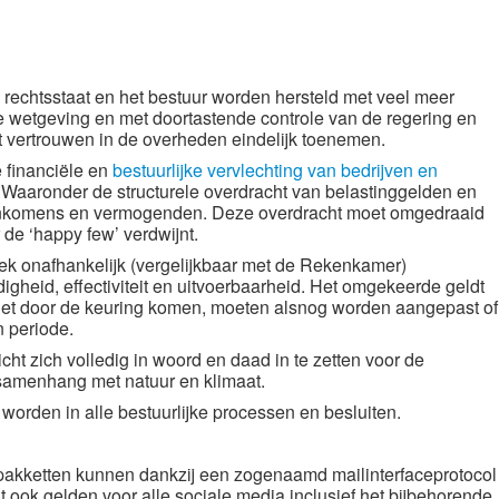
 rechtsstaat en het bestuur worden hersteld met veel meer
re wetgeving en met doortastende controle van de regering en
t vertrouwen in de overheden eindelijk toenemen.
 financiële en
bestuurlijke vervlechting van bedrijven en
Waaronder de structurele overdracht van belastinggelden en
 inkomens en vermogenden. Deze overdracht moet omgedraaid
 de ‘happy few’ verdwijnt.
iek onafhankelijk (vergelijkbaar met de Rekenkamer)
gheid, effectiviteit en uitvoerbaarheid. Het omgekeerde geldt
iet door de keuring komen, moeten alsnog worden aangepast of
n periode.
icht zich volledig in woord en daad in te zetten voor de
ke samenhang met natuur en klimaat.
worden in alle bestuurlijke processen en besluiten.
pakketten kunnen dankzij een zogenaamd mailinterfaceprotocol
 ook gelden voor alle sociale media inclusief het bijbehorende