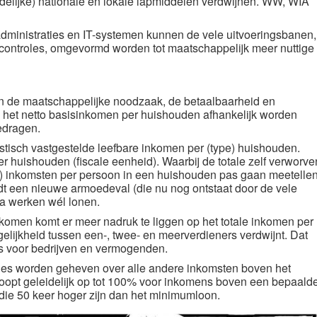
tijdelijke) nationale en lokale lapmiddelen verdwijnen. WW, WIA
administraties en IT-systemen
kunnen de vele uitvoeringsbanen,
n controles, omgevormd worden tot maatschappelijk meer nuttige
 de maatschappelijke noodzaak, de betaalbaarheid en
 het netto basisinkomen per huishouden afhankelijk worden
edragen.
listisch vastgestelde leefbare inkomen per (type) huishouden.
per huishouden
(fiscale eenheid)
. Waarbij de totale zelf verworve
e) inkomsten per persoon in een huishouden pas gaan meetelle
t een nieuwe armoedeval (die nu nog ontstaat door de vele
ra werken wél lonen.
nkomen komt er meer nadruk te liggen op het totale inkomen per
elijkheid tussen een-, twee- en meerverdieners verdwijnt. Dat
js voor bedrijven en vermogenden.
ies worden geheven over alle andere inkomsten boven het
 loopt geleidelijk op tot 100% voor inkomens boven een bepaald
die 50 keer hoger zijn dan het minimumloon.