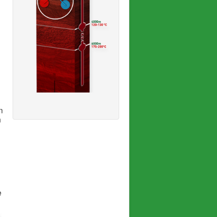
n
n
e