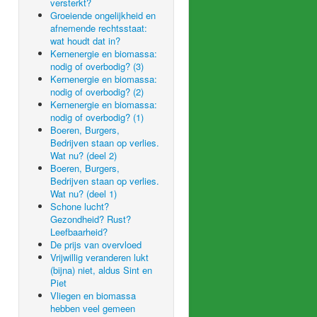
versterkt?
Groeiende ongelijkheid en
afnemende rechtsstaat:
wat houdt dat in?
Kernenergie en biomassa:
nodig of overbodig? (3)
Kernenergie en biomassa:
nodig of overbodig? (2)
Kernenergie en biomassa:
nodig of overbodig? (1)
Boeren, Burgers,
Bedrijven staan op verlies.
Wat nu? (deel 2)
Boeren, Burgers,
Bedrijven staan op verlies.
Wat nu? (deel 1)
Schone lucht?
Gezondheid? Rust?
Leefbaarheid?
De prijs van overvloed
Vrijwillig veranderen lukt
(bijna) niet, aldus Sint en
Piet
Vliegen en biomassa
hebben veel gemeen