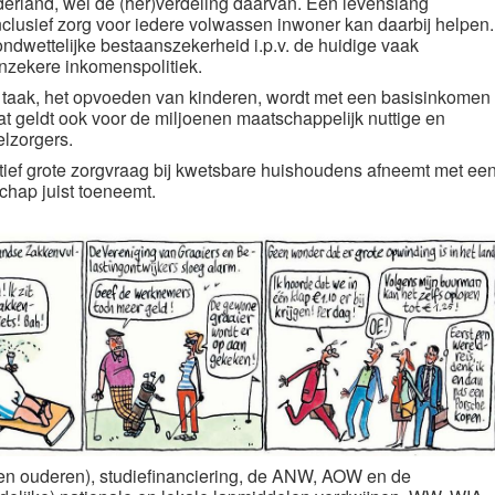
derland, wel de (her)verdeling daarvan. Een levenslang
clusief zorg voor iedere volwassen inwoner kan daarbij helpen.
ondwettelijke bestaanszekerheid i.p.v. de huidige vaak
nzekere inkomenspolitiek.
e taak, het opvoeden van kinderen, wordt met een basisinkomen
Dat geldt ook voor de miljoenen maatschappelijk nuttige en
elzorgers.
atief grote zorgvraag bij kwetsbare huishoudens afneemt met ee
hap juist toeneemt.
 en ouderen),
studiefinanciering
,
de ANW
, AOW en de