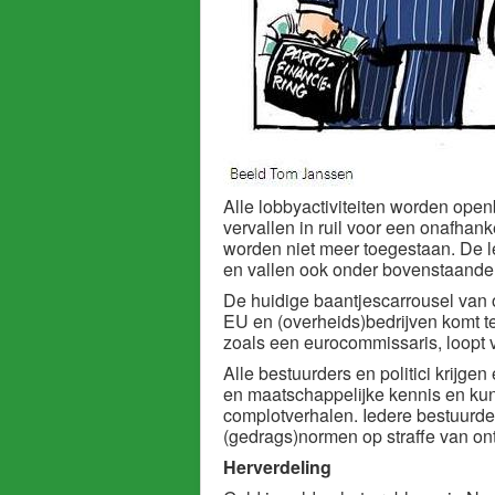
Alle lobbyactiviteiten worden openba
vervallen in ruil voor een onafhanke
worden niet meer toegestaan. De 
en vallen ook onder bovenstaande 
De huidige baantjescarrousel van
EU en (overheids)bedrijven komt ten
zoals een eurocommissaris, loopt 
Alle bestuurders en politici krijge
en maatschappelijke kennis en ku
complotverhalen. Iedere bestuurder
(gedrags)normen op straffe van on
Herverdeling