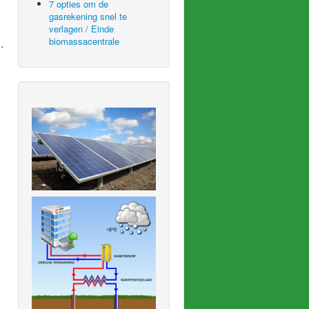
7 opties om de
gasrekening snel te
verlagen / Einde
biomassacentrale
.