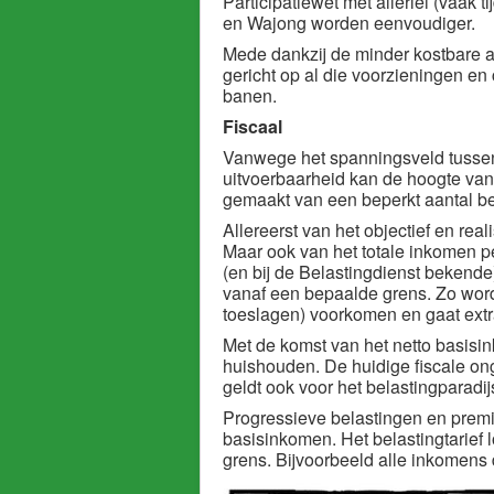
Participatiewet met allerlei (vaak 
en Wajong worden eenvoudiger.
Mede dankzij de minder k
ostbare 
gericht op al die voorzieningen e
banen.
Fiscaal
Vanwege het spanningsveld tussen
uitvoerbaarheid kan de hoogte van
gemaakt van een beperkt aantal b
Allereerst van het objectief en rea
Maar ook van het totale inkomen 
(en bij de Belastingdienst bekend
vanaf een bepaalde grens. Zo word
toeslagen) voorkomen en
gaat ext
Met de komst van het netto basisi
huishouden. De huidige fiscale ong
geldt ook voor het belastingparadi
Progressieve belastingen en prem
basisinkomen. Het belastingtarief
grens. Bijvoorbeeld alle inkomens 