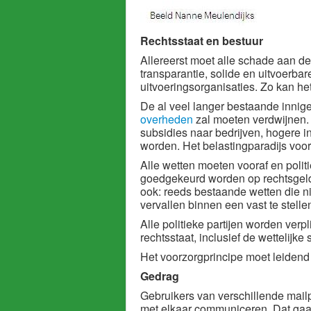
Rechtsstaat en bestuur
Allereerst moet alle schade aan de
transparantie, solide en uitvoerba
uitvoeringsorganisaties. Zo kan he
De al veel langer bestaande innige
overheden
zal moeten verdwijnen. 
subsidies naar bedrijven, hogere
worden. Het belastingparadijs voor
Alle wetten moeten vooraf en polit
goedgekeurd worden op rechtsgeldi
ook: reeds bestaande wetten die n
vervallen binnen een vast te stelle
Alle politieke partijen worden verpl
rechtsstaat, inclusief de wettelij
Het voorzorgprincipe moet leidend 
Gedrag
Gebruikers van verschillende mail
met elkaar communiceren. Dat gaat