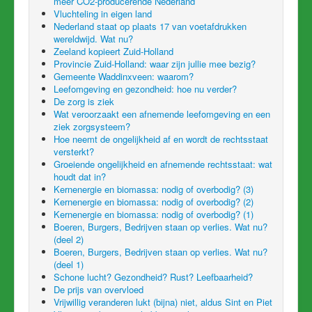
meer CO2-producerende Nederland
Vluchteling in eigen land
Nederland staat op plaats 17 van voetafdrukken
wereldwijd. Wat nu?
Zeeland kopieert Zuid-Holland
Provincie Zuid-Holland: waar zijn jullie mee bezig?
Gemeente Waddinxveen: waarom?
Leefomgeving en gezondheid: hoe nu verder?
De zorg is ziek
Wat veroorzaakt een afnemende leefomgeving en een
ziek zorgsysteem?
Hoe neemt de ongelijkheid af en wordt de rechtsstaat
versterkt?
Groeiende ongelijkheid en afnemende rechtsstaat: wat
houdt dat in?
Kernenergie en biomassa: nodig of overbodig? (3)
Kernenergie en biomassa: nodig of overbodig? (2)
Kernenergie en biomassa: nodig of overbodig? (1)
Boeren, Burgers, Bedrijven staan op verlies. Wat nu?
(deel 2)
Boeren, Burgers, Bedrijven staan op verlies. Wat nu?
(deel 1)
Schone lucht? Gezondheid? Rust? Leefbaarheid?
De prijs van overvloed
Vrijwillig veranderen lukt (bijna) niet, aldus Sint en Piet