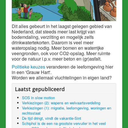
Dit alles gebeurt in het laagst gelegen gebied van
Nederland, dat steeds meer last krijgt van
bodemdaling,
verzilting
en mogelijk zelfs
drinkwatertekorten. Daarom is veel meer
wateropslag nodig. Meer bomen en waterrijke
veengronden, ook voor CO2-opslag. Meer ruimte
voor de natuur i.p.v. meer beton en (gr)asfalt.
Politieke keuzes
veranderen de leefomgeving hier
in een 'Grauw Hart'.
Worden we allemaal vluchtelingen in eigen land?
Laatst gepubliceerd
SOS in slow motion
Verkiezingen (2): wapens en welvaartsverdeling
Verkiezingen (1): migratie, leefomgeving, woningen en
rechtsstaat
De tijd dringt, vindt de vakantie-Sint
Schiphol is de een na grootste vervuiler in het veel