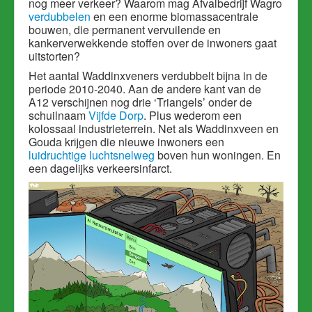
nog meer verkeer? Waarom mag Afvalbedrijf Wagro
verdubbelen
en een enorme biomassacentrale
bouwen, die permanent vervuilende en
kankerverwekkende stoffen over de inwoners gaat
uitstorten?
Het aantal Waddinxveners verdubbelt bijna in de
periode 2010-2040. Aan de andere kant van de
A12 verschijnen nog drie ‘Triangels’ onder de
schuilnaam
Vijfde Dorp
. Plus wederom een
kolossaal industrieterrein. Net als Waddinxveen en
Gouda krijgen die nieuwe inwoners een
luidruchtige luchtsnelweg
boven hun woningen. En
een dagelijks verkeersinfarct.