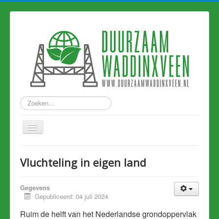
Zoeken...
Home
Vluchteling in eigen land
Nieuws
Hart van Holland
Gegevens
Gepubliceerd: 04 juli 2024
Duurzame links
Ruim de helft van het Nederlandse grondoppervlak
Eerdere artikelen