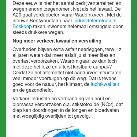
Deze eeuw is hier het aantal bedrijventerreinen en
wegen enorm toegenomen. Net als het lawaai. De
A20 gaat verdubbelen vanaf Waddinxveen. M
et de
nieuwe Bentwoudlaan naar
industrieterreinen in
Boskoop
raken inwoners helemaal omsingeld door
steeds drukkere wegen.
Nog meer verkeer, lawaai en vervuiling
Overheden blijven extra asfalt neerleggen, terwijl zij
al jaren weten dat meer asfalt juist meer files en
overlast veroorzaken. Waarom gaan ze dan toch
met deze heilloze en uiterst kostbare aanpak?
Omdat ze het alternatief niet aandurven: structureel
veel minder voertuigen op de weg. Dat is tevens
goed voor de natuur, het klimaat, de
luchtkwaliteit
en de gezondheid.
Verkeer, industrie en verbranding van hout en
biomassa veroorzaken o.a. stikstofoxide (NO2), dat
diep kan doordringen in de longen en bloedvaten
met vroegtijdig overlijden tot gevolg.