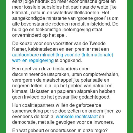
eenzijdige nadruk op meer economische groei en
meer fossiele subsidies het pad naar de wettelijke
klimaat-, natuur- en waterkwaliteitsdoelen.
Het
aangekondigde ministerie van ‘groene groei’ is om
alle bovenstaande redenen ronduit misleidend. De
huidige en toekomstige leefomgeving staat
onverminderd op het spel.
De keuze voor een voorzitter van de Tweede
Kamer, kabinetsleden en een premier met een
aantoonbare minachting voor de (internationale)
wet- en regelgeving
is ongekend.
Een deel van deze bestuurders doen
discriminerende uitspraken, uiten complotverhalen,
verergeren de maatschappelijke polarisatie en
negeren feiten, o.a. op het gebied van natuur en
klimaat. IJskasten en papieren afspraken hebben
geen invloed op het gevaarlijke gedachtegoed.
Hun coalitiepartners willen de geforceerde
samenwerking per se doorzetten en ondermijnen zo
eveneens de toch al
wankele rechtsstaat
en
democratie, met alle gevolgen voor de inwoners.
En wat gebeurt er ondertussen in onze regio?