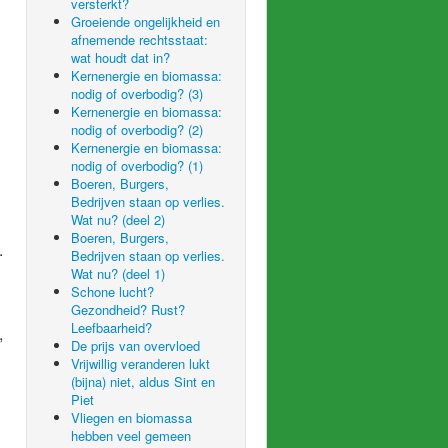
versterkt?
Groeiende ongelijkheid en
afnemende rechtsstaat:
wat houdt dat in?
Kernenergie en biomassa:
nodig of overbodig? (3)
Kernenergie en biomassa:
nodig of overbodig? (2)
Kernenergie en biomassa:
nodig of overbodig? (1)
Boeren, Burgers,
Bedrijven staan op verlies.
Wat nu? (deel 2)
Boeren, Burgers,
.
Bedrijven staan op verlies.
Wat nu? (deel 1)
Schone lucht?
Gezondheid? Rust?
Leefbaarheid?
,
De prijs van overvloed
Vrijwillig veranderen lukt
(bijna) niet, aldus Sint en
Piet
Vliegen en biomassa
hebben veel gemeen