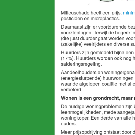
Milieuschade heeft een prijs:
minim
pesticiden en microplastics.
Daarnaast zijn er voortdurende be
voorzieningen. Terwijl de hogere 
(die juist duurder gaat worden voo
(zakelijke) veelrijders en diverse
Huurders zijn gemiddeld bijna een
(17%). Huurders worden ook nog he
salderingsregeling.
Aandeelhouders en woningeigenaren
(energieslurpende) huurwoningen he
waar de afgelopen coalitie met all
verbeterd.
Wonen is een grondrecht, maar n
De huidige woningproblemen zijn b
leenmogelijkheden, mede aangejaag
woningkoper. Een derde van alle h
ouders.
Meer prijsopdrijving ontstaat door