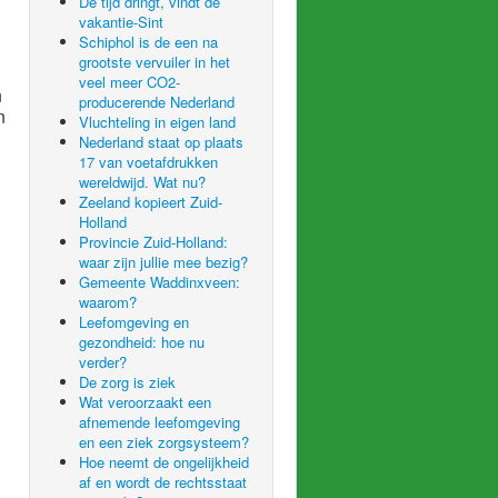
De tijd dringt, vindt de
vakantie-Sint
Schiphol is de een na
grootste vervuiler in het
veel meer CO2-
n
producerende Nederland
n
Vluchteling in eigen land
Nederland staat op plaats
17 van voetafdrukken
wereldwijd. Wat nu?
Zeeland kopieert Zuid-
Holland
Provincie Zuid-Holland:
waar zijn jullie mee bezig?
Gemeente Waddinxveen:
waarom?
Leefomgeving en
gezondheid: hoe nu
verder?
De zorg is ziek
Wat veroorzaakt een
afnemende leefomgeving
en een ziek zorgsysteem?
Hoe neemt de ongelijkheid
af en wordt de rechtsstaat