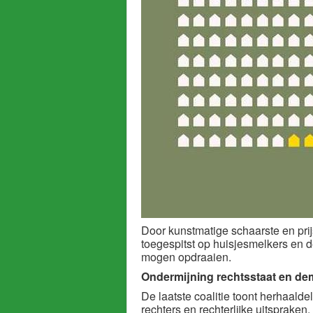
Door kunstmatige schaarste en prij
toegespitst op huisjesmelkers en d
mogen opdraaien.
Ondermijning rechtsstaat en de
De laatste coalitie toont herhaalde
rechters en rechterlijke uitspraken