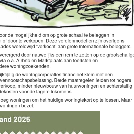
door de mogelijkheid om op grote schaal te beleggen in
 of door te verkopen. Deze verdienmodellen zijn overigens
des wereldwijd ‘verkocht’ aan grote internationale beleggers.
verergerd door nauwelijks een rem te zetten op de grootschalig
via o.a. Airbnb en Marktplaats aan toeristen en
ndere woningzoekenden.
ijktijdig de woningcorporaties financieel klem met een
e vennootschapsbelasting. Beide maatregelen leiden tot hogere
erkoop, minder nieuwbouw van huurwoningen en achterstallig
ekosten voor de lagere inkomens.
enoeg woningen om het huidige woningtekort op te lossen. Maar
 woningen bezet.