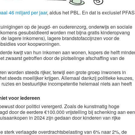
aal 46 miljard per jaar
, aldus het PBL. En dat is exclusief PFAS
zuinigingen op de jeugd- en ouderenzorg, onderwijs en sociale
inkomens gesubsidieerd worden met bijna gratis kinderopvang
r de lagere inkomens), lagere brandstofaccijnzen voor de
 subsidies voor koopwoningen.
 derde kwijt van hun inkomen aan wonen, kopers de helft minde
t zwaarst getroffen door de plotselinge afschaffing van de
 worden steeds rijker, terwijl een grote groep inwoners in
t steeds moeilijker krijgen. Allemaal dankzij politieke keuzes,
e ruzies en bestuurlijke incompetentie helemaal niets aan heeft
iet voor iedereen
ewust door politici verergerd. Zoals de kunstmatig hoge
d door de eerdere €100.000 vrijstelling bij schenking aan een
uisaankopen in 2024 zijn gedaan door kinderen van rijke
 de sterk verlaagde overdrachtsbelasting van 6% naar 2%, de