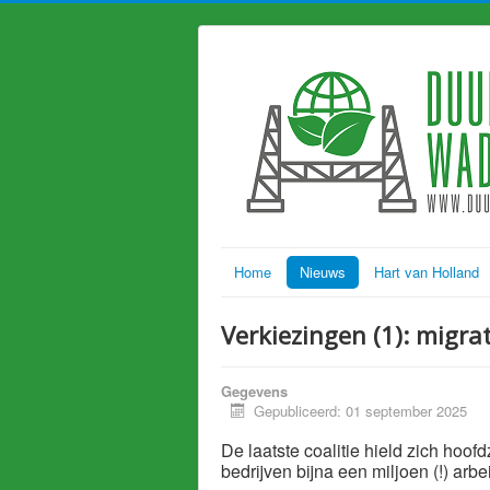
Home
Nieuws
Hart van Holland
Verkiezingen (1): migra
Gegevens
Gepubliceerd: 01 september 2025
De laatste coalitie hield zich hoofd
bedrijven bijna een miljoen (!) ar