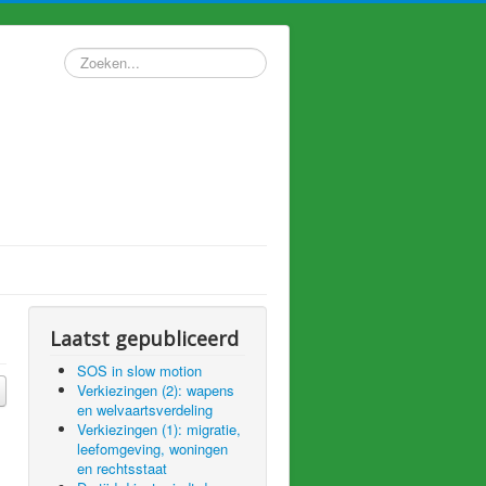
Zoeken...
Laatst gepubliceerd
SOS in slow motion
Verkiezingen (2): wapens
en welvaartsverdeling
Verkiezingen (1): migratie,
leefomgeving, woningen
en rechtsstaat