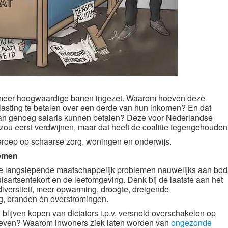
meer hoogwaardige banen ingezet. Waarom hoeven deze
asting te betalen over een derde van hun inkomen? En dat
r dan genoeg salaris kunnen betalen? Deze voor Nederlandse
zou eerst verdwijnen, maar dat heeft de coalitie tegengehouden
roep op schaarse zorg, woningen en onderwijs.
lemen
de langslepende maatschappelijk problemen nauwelijks aan bod
isartsentekort en de leefomgeving. Denk bij de laatste aan het
iversiteit, meer opwarming, droogte, dreigende
ng, branden én overstromingen.
blijven kopen van dictators i.p.v. versneld overschakelen op
ieven? Waarom inwoners ziek laten worden van
ongezonde