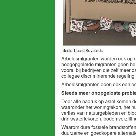
Arbeidsmigranten worden ook op 
hoogopgeleide migranten geen bel
vooral bij bedrijven die zelf mee
collegae discriminerende regeling 
Arbeidsmigranten doen ook een be
Steeds meer onopgeloste prob
Door alle nadruk op asiel komen 
waaronder het woningtekort, het hu
verlies van natuurgebieden en biod
drinkwatertekorten, bodemverzilti
Waarom dure fossiele brandstoffen 
duurzame en goedkopere alternat