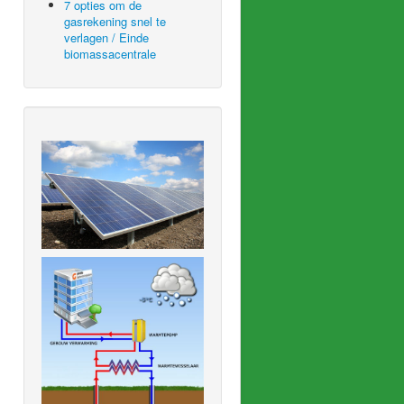
7 opties om de
gasrekening snel te
verlagen / Einde
biomassacentrale