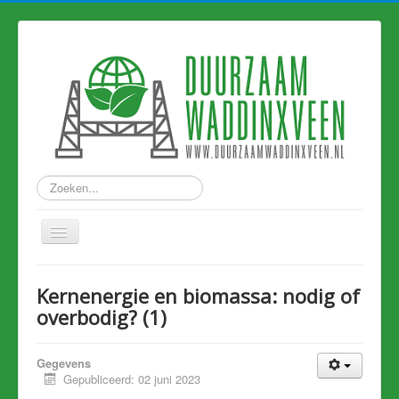
Zoeken...
Home
Kernenergie en biomassa: nodig of
Nieuws
overbodig? (1)
Hart van Holland
Gegevens
Duurzame links
Gepubliceerd: 02 juni 2023
Eerdere artikelen