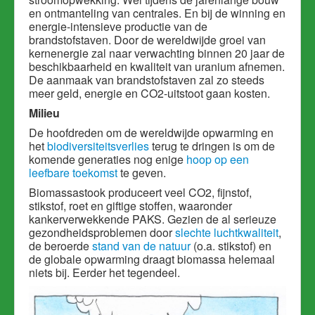
en ontmanteling van centrales. En bij de winning en
energie-intensieve productie van de
brandstofstaven. Door de wereldwijde groei van
kernenergie zal naar verwachting binnen 20 jaar de
beschikbaarheid en kwaliteit van uranium afnemen.
De aanmaak van brandstofstaven zal zo steeds
meer geld, energie en CO2-uitstoot gaan kosten.
Milieu
De hoofdreden om de wereldwijde opwarming en
het
biodiversiteitsverlies
terug te dringen is om de
komende generaties nog enige
hoop op een
leefbare toekomst
te geven.
Biomassastook produceert veel CO2, fijnstof,
stikstof, roet en giftige stoffen, waaronder
kankerverwekkende PAKS. Gezien de al serieuze
gezondheidsproblemen door
slechte luchtkwaliteit
,
de beroerde
stand van de natuur
(o.a. stikstof) en
de globale opwarming draagt biomassa helemaal
niets bij. Eerder het tegendeel.