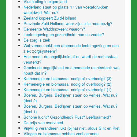
Vluchteling in eigen land
Nederland staat op plaats 17 van voetafdrukken
wereldwijd. Wat nu?
Zeeland kopieert Zuid-Holland
Provincie Zuid-Holland: waar zijn jullie mee bezig?
Gemeente Waddinxveen: waarom?
Leefomgeving en gezondheid: hoe nu verder?
De zorg is ziek
Wat veroorzaakt een afnemende leefomgeving en een
ziek zorgsysteem?
Hoe neemt de ongelijkheid af en wordt de rechtsstaat
versterkt?
Groeiende ongelijkheid en afnemende rechtsstaat: wat
houdt dat in?
Kernenergie en biomassa: nodig of overbodig? (3)
Kernenergie en biomassa: nodig of overbodig? (2)
Kernenergie en biomassa: nodig of overbodig? (1)
Boeren, Burgers, Bedrijven staan op verlies. Wat nu?
(deel 2)
Boeren, Burgers, Bedrijven staan op verlies. Wat nu?
(deel 1)
Schone lucht? Gezondheid? Rust? Leefbaarheid?
De prijs van overvloed
Vrijwillig veranderen lukt (bijna) niet, aldus Sint en Piet
Vliegen en biomassa hebben veel gemeen