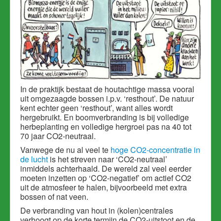
In de praktijk bestaat de houtachtige massa vooral
uit omgezaagde bossen i.p.v. ‘resthout’. De natuur
kent echter geen ‘resthout’, want alles wordt
hergebruikt. En boomverbranding is bij volledige
herbeplanting en volledige hergroei pas na 40 tot
70 jaar CO2-neutraal.
Vanwege de nu al veel te
hoge CO2-concentratie in
de lucht
is het streven naar ‘CO2-neutraal’
inmiddels achterhaald. De wereld zal veel eerder
moeten inzetten op ‘CO2-negatief’ om actief CO2
uit de atmosfeer te halen, bijvoorbeeld met extra
bossen of nat veen.
De verbranding van hout in (kolen)centrales
verhoogt op de korte termijn de CO2-uitstoot en de