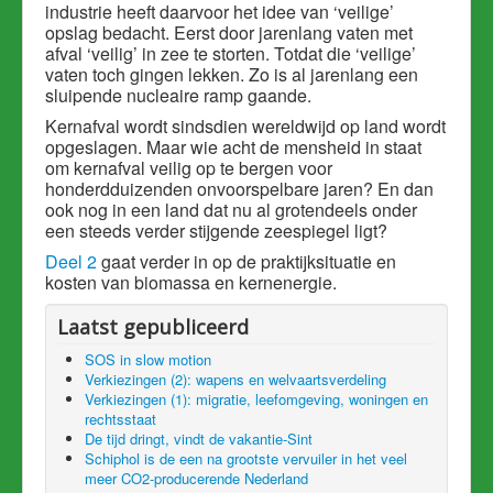
industrie heeft daarvoor het idee van ‘veilige’
opslag bedacht. Eerst door jarenlang vaten met
afval ‘veilig’ in zee te storten. Totdat die ‘veilige’
vaten toch gingen lekken. Zo is al jarenlang een
sluipende nucleaire ramp gaande.
Kernafval wordt sindsdien wereldwijd op land wordt
opgeslagen. Maar wie acht de mensheid in staat
om kernafval veilig op te bergen voor
honderdduizenden onvoorspelbare jaren? En dan
ook nog in een land dat nu al grotendeels onder
een steeds verder stijgende zeespiegel ligt?
Deel 2
gaat verder in op de praktijksituatie en
kosten van biomassa en kernenergie.
Laatst gepubliceerd
SOS in slow motion
Verkiezingen (2): wapens en welvaartsverdeling
Verkiezingen (1): migratie, leefomgeving, woningen en
rechtsstaat
De tijd dringt, vindt de vakantie-Sint
Schiphol is de een na grootste vervuiler in het veel
meer CO2-producerende Nederland