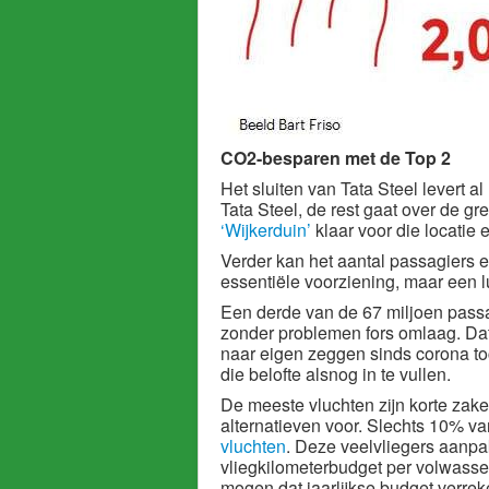
CO2-besparen met de Top 2
Het sluiten van Tata Steel levert 
Tata Steel, de rest gaat over de gren
‘Wijkerduin’
klaar voor die locatie 
Verder kan het aantal passagiers e
essentiële voorziening, maar een l
Een derde van de 67 miljoen passag
zonder problemen fors omlaag. Dat 
naar eigen zeggen sinds corona to
die belofte alsnog in te vullen.
De meeste vluchten zijn korte zak
alternatieven voor. Slechts 10% va
vluchten
. Deze veelvliegers aanpa
vliegkilometerbudget per volwass
mogen dat jaarlijkse budget verre