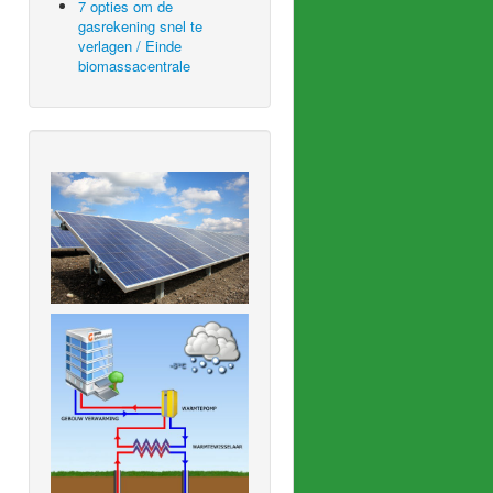
7 opties om de
gasrekening snel te
verlagen / Einde
biomassacentrale