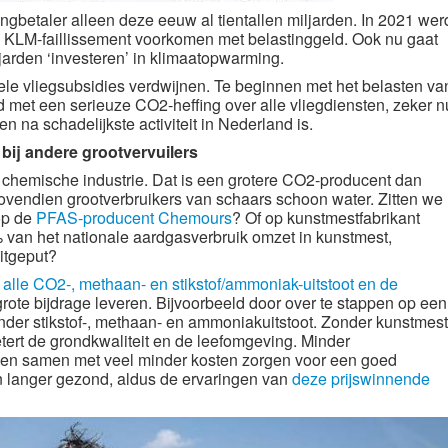
gbetaler alleen deze eeuw al tientallen miljarden. In 2021 wer
en KLM-faillissement voorkomen met belastinggeld. Ook nu gaat
jarden ‘investeren’ in klimaatopwarming.
ele vliegsubsidies verdwijnen. Te beginnen met het belasten va
d met een serieuze CO2-heffing over alle vliegdiensten, zeker n
en na schadelijkste activiteit in Nederland is.
ij andere grootvervuilers
e chemische industrie. Dat is een grotere CO2-producent dan
bovendien grootverbruikers van schaars schoon water. Zitten we
op de
PFAS-producent Chemours
? Of op kunstmestfabrikant
5% van het nationale aardgasverbruik omzet in kunstmest,
itgeput?
t
alle CO2-, methaan- en stikstof/ammoniak-uitstoot en de
rote bijdrage leveren. Bijvoorbeeld door over te stappen op een
nder stikstof-, methaan- en ammoniakuitstoot. Zonder kunstmest
tert de grondkwaliteit en de leefomgeving.
Minder
en samen met veel minder kosten zorgen voor een goed
n langer gezond, aldus de ervaringen van
deze prijswinnende