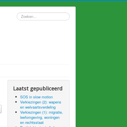
Zoeken...
Laatst gepubliceerd
SOS in slow motion
Verkiezingen (2): wapens
en welvaartsverdeling
Verkiezingen (1): migratie,
leefomgeving, woningen
en rechtsstaat