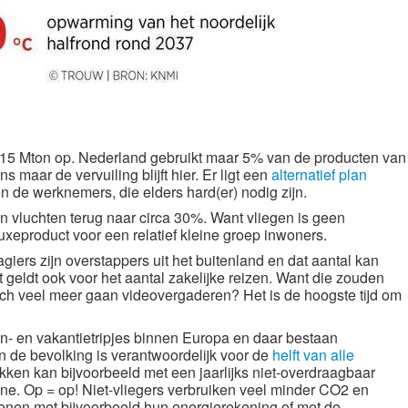
al 15 Mton op. Nederland gebruikt maar 5% van de producten van
s maar de vervuiling blijft hier. Er ligt een
alternatief plan
en de werknemers, die elders hard(er) nodig zijn.
n vluchten terug naar circa 30%. Want vliegen is geen
uxeproduct voor een relatief kleine groep inwoners.
iers zijn overstappers uit het buitenland en dat aantal kan
geldt ook voor het aantal zakelijke reizen. Want die zouden
ch veel meer gaan videovergaderen? Het is de hoogste tijd om
en- en vakantietripjes binnen Europa en daar bestaan
n de bevolking is verantwoordelijk voor de
helft van alle
kken kan bijvoorbeeld met een jaarlijks niet-overdraagbaar
ene. Op = op!
Niet-vliegers verbruiken veel minder CO2 en
kenen met bijvoorbeeld hun energierekening of met de