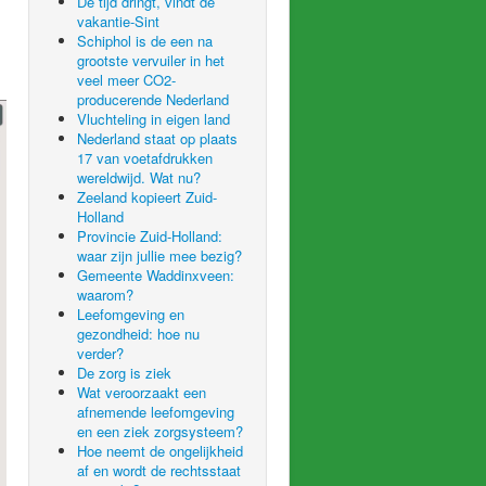
De tijd dringt, vindt de
vakantie-Sint
Schiphol is de een na
grootste vervuiler in het
veel meer CO2-
producerende Nederland
Vluchteling in eigen land
Nederland staat op plaats
17 van voetafdrukken
wereldwijd. Wat nu?
Zeeland kopieert Zuid-
Holland
Provincie Zuid-Holland:
waar zijn jullie mee bezig?
Gemeente Waddinxveen:
waarom?
Leefomgeving en
gezondheid: hoe nu
verder?
De zorg is ziek
Wat veroorzaakt een
afnemende leefomgeving
en een ziek zorgsysteem?
Hoe neemt de ongelijkheid
af en wordt de rechtsstaat