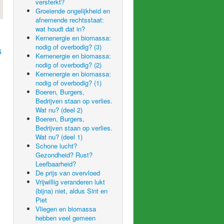
versterkt?
Groeiende ongelijkheid en
afnemende rechtsstaat:
wat houdt dat in?
Kernenergie en biomassa:
nodig of overbodig? (3)
6
Kernenergie en biomassa:
nodig of overbodig? (2)
Kernenergie en biomassa:
nodig of overbodig? (1)
Boeren, Burgers,
Bedrijven staan op verlies.
Wat nu? (deel 2)
Boeren, Burgers,
Bedrijven staan op verlies.
Wat nu? (deel 1)
Schone lucht?
Gezondheid? Rust?
Leefbaarheid?
De prijs van overvloed
Vrijwillig veranderen lukt
(bijna) niet, aldus Sint en
Piet
Vliegen en biomassa
hebben veel gemeen