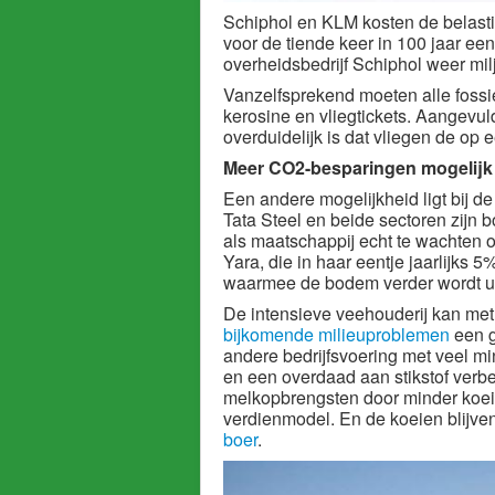
Schiphol en KLM kosten de belastin
voor de tiende keer in 100 jaar e
overheidsbedrijf Schiphol weer mil
Vanzelfsprekend moeten alle fossi
kerosine en vliegtickets. Aangevul
overduidelijk is dat vliegen de op e
Meer CO2-besparingen mogelijk b
Een andere mogelijkheid ligt bij d
Tata Steel en beide sectoren zijn 
als maatschappij echt te wachten 
Yara, die in haar eentje jaarlijks 
waarmee de bodem verder wordt u
De intensieve veehouderij kan me
bijkomende milieuproblemen
een g
andere bedrijfsvoering met veel mi
en een overdaad aan stikstof verbe
melkopbrengsten door minder koei
verdienmodel.
En de koeien blijve
boer
.